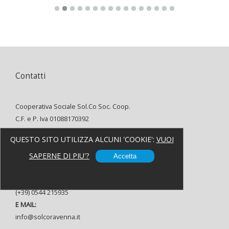
Contatti
Cooperativa Sociale Sol.Co Soc. Coop.
C.F. e P. Iva 01088170392
INDIRIZZO:
QUESTO SITO UTILIZZA ALCUNI 'COOKIE':
VUOI
Via Alfredo Oriani, 8 48121 Ravenna
TELEFONO:
SAPERNE DI PIU'?
Accetta
(+39) 0544 37080
FAX:
(+39) 0544 215935
E MAIL:
info@solcoravenna.it