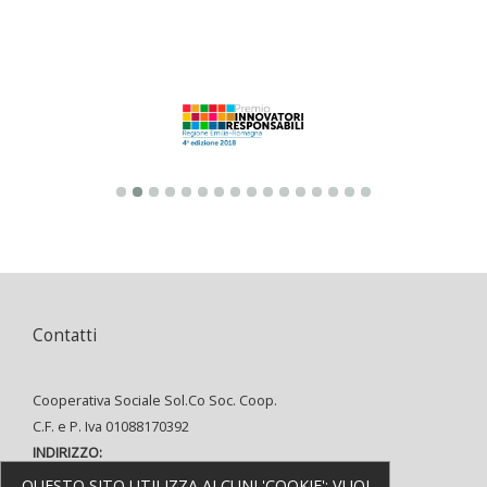
Contatti
Cooperativa Sociale Sol.Co Soc. Coop.
C.F. e P. Iva 01088170392
INDIRIZZO:
Via Alfredo Oriani, 8 48121 Ravenna
QUESTO SITO UTILIZZA ALCUNI 'COOKIE':
VUOI