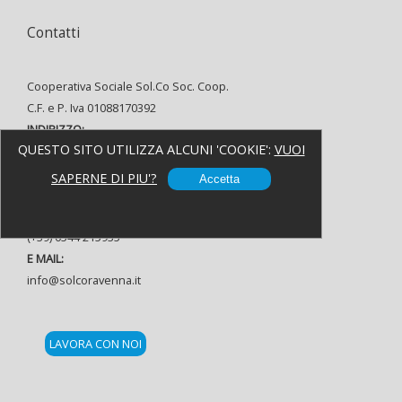
Contatti
Cooperativa Sociale Sol.Co Soc. Coop.
C.F. e P. Iva 01088170392
INDIRIZZO:
QUESTO SITO UTILIZZA ALCUNI 'COOKIE':
VUOI
Via Alfredo Oriani, 8 48121 Ravenna
TELEFONO:
SAPERNE DI PIU'?
Accetta
(+39) 0544 37080
FAX:
(+39) 0544 215935
E MAIL:
info@solcoravenna.it
LAVORA CON NOI