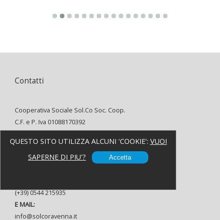
Contatti
Cooperativa Sociale Sol.Co Soc. Coop.
C.F. e P. Iva 01088170392
INDIRIZZO:
QUESTO SITO UTILIZZA ALCUNI 'COOKIE':
VUOI
Via Alfredo Oriani, 8 48121 Ravenna
SAPERNE DI PIU'?
TELEFONO:
Accetta
(+39) 0544 37080
FAX:
(+39) 0544 215935
E MAIL:
info@solcoravenna.it