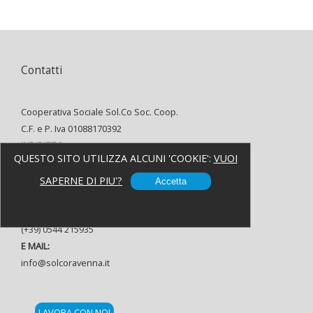
Contatti
Cooperativa Sociale Sol.Co Soc. Coop.
C.F. e P. Iva 01088170392
INDIRIZZO:
QUESTO SITO UTILIZZA ALCUNI 'COOKIE':
VUOI
Via Alfredo Oriani, 8 48121 Ravenna
TELEFONO:
SAPERNE DI PIU'?
Accetta
(+39) 0544 37080
FAX:
(+39) 0544 215935
E MAIL:
info@solcoravenna.it
LAVORA CON NOI