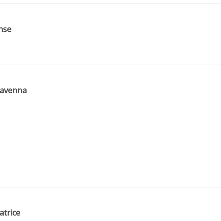
ense
 Ravenna
atrice