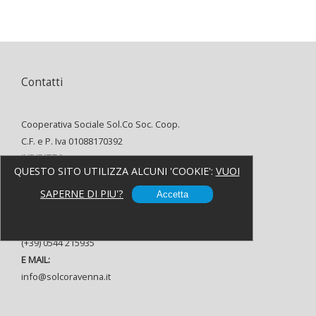
Contatti
Cooperativa Sociale Sol.Co Soc. Coop.
C.F. e P. Iva 01088170392
INDIRIZZO:
QUESTO SITO UTILIZZA ALCUNI 'COOKIE':
VUOI
Via Alfredo Oriani, 8 48121 Ravenna
TELEFONO:
SAPERNE DI PIU'?
Accetta
(+39) 0544 37080
FAX:
(+39) 0544 215935
E MAIL:
info@solcoravenna.it