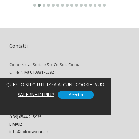
Contatti
Cooperativa Sociale Sol.Co Soc. Coop.
C.F. e P. Iva 01088170392
INDIRIZZO:
QUESTO SITO UTILIZZA ALCUNI 'COOKIE':
VUOI
Via Alfredo Oriani, 8 48121 Ravenna
TELEFONO:
SAPERNE DI PIU'?
Accetta
(+39) 0544 37080
FAX:
(+39) 0544 215935
E MAIL:
info@solcoravenna.it