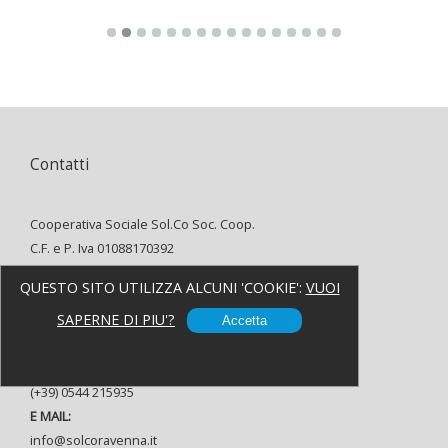
Contatti
Cooperativa Sociale Sol.Co Soc. Coop.
C.F. e P. Iva 01088170392
INDIRIZZO:
QUESTO SITO UTILIZZA ALCUNI 'COOKIE':
VUOI
Via Alfredo Oriani, 8 48121 Ravenna
SAPERNE DI PIU'?
TELEFONO:
Accetta
(+39) 0544 37080
FAX:
(+39) 0544 215935
E MAIL:
info@solcoravenna.it