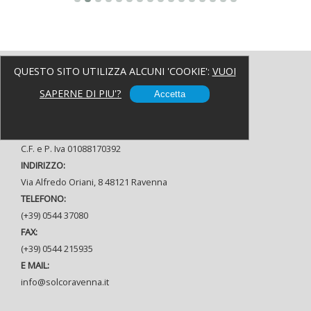
QUESTO SITO UTILIZZA ALCUNI 'COOKIE':
VUOI
Contatti
SAPERNE DI PIU'?
Accetta
Cooperativa Sociale Sol.Co Soc. Coop.
C.F. e P. Iva 01088170392
INDIRIZZO:
Via Alfredo Oriani, 8 48121 Ravenna
TELEFONO:
(+39) 0544 37080
FAX:
(+39) 0544 215935
E MAIL:
info@solcoravenna.it