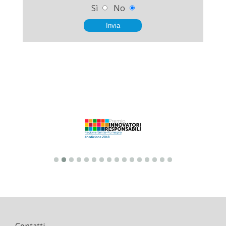
Sì
No
Invia