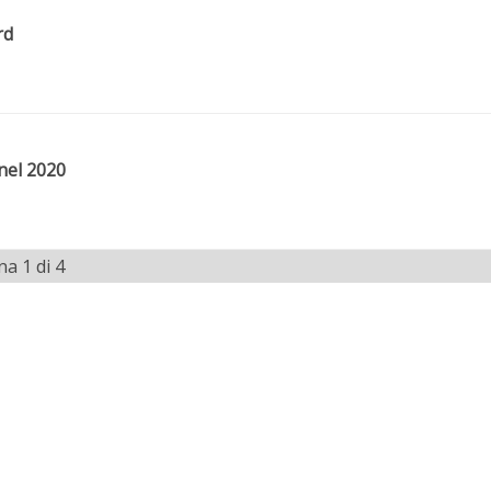
rd
 nel 2020
na 1 di 4