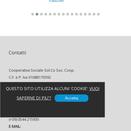
Contatti
Cooperativa Sociale Sol.Co Soc. Coop.
C.F. e P. Iva 01088170392
INDIRIZZO:
QUESTO SITO UTILIZZA ALCUNI 'COOKIE':
VUOI
Via Alfredo Oriani, 8 48121 Ravenna
SAPERNE DI PIU'?
TELEFONO:
Accetta
(+39) 0544 37080
FAX:
(+39) 0544 215935
E MAIL: