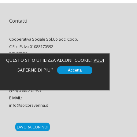
Contatti
Cooperativa Sociale Sol.Co Soc. Coop.
C.F. e P. Iva 01088170392
INDIRIZZO:
QUESTO SITO UTILIZZA ALCUNI 'COOKIE':
VUOI
Via Alfredo Oriani, 8 48121 Ravenna
TELEFONO:
SAPERNE DI PIU'?
Accetta
(+39) 0544 37080
FAX:
(+39) 0544 215935
E MAIL:
info@solcoravenna.it
LAVORA CON NOI