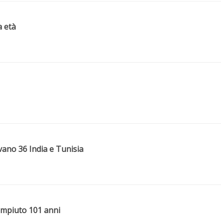
a età
vano 36 India e Tunisia
compiuto 101 anni