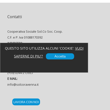
Contatti
Cooperativa Sociale Sol.Co Soc. Coop.
C.F. e P. Iva 01088170392
INDIRIZZO:
QUESTO SITO UTILIZZA ALCUNI 'COOKIE':
VUOI
Via Alfredo Oriani, 8 48121 Ravenna
TELEFONO:
SAPERNE DI PIU'?
Accetta
(+39) 0544 37080
FAX:
(+39) 0544 215935
E MAIL:
info@solcoravenna.it
LAVORA CON NOI