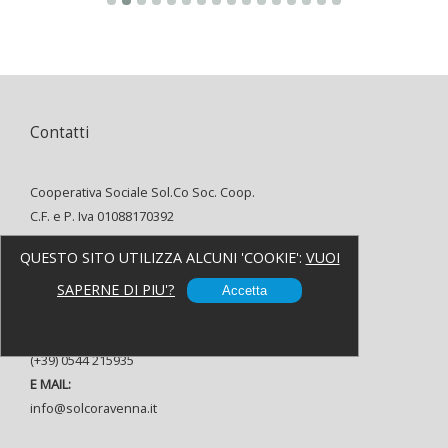
Contatti
Cooperativa Sociale Sol.Co Soc. Coop.
C.F. e P. Iva 01088170392
INDIRIZZO:
QUESTO SITO UTILIZZA ALCUNI 'COOKIE':
VUOI
Via Alfredo Oriani, 8 48121 Ravenna
TELEFONO:
SAPERNE DI PIU'?
Accetta
(+39) 0544 37080
FAX:
(+39) 0544 215935
E MAIL:
info@solcoravenna.it