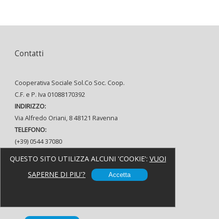
Contatti
Cooperativa Sociale Sol.Co Soc. Coop.
C.F. e P. Iva 01088170392
INDIRIZZO:
Via Alfredo Oriani, 8 48121 Ravenna
TELEFONO:
(+39) 0544 37080
FAX:
QUESTO SITO UTILIZZA ALCUNI 'COOKIE':
VUOI
(+39) 0544 215935
SAPERNE DI PIU'?
Accetta
E MAIL:
info@solcoravenna.it