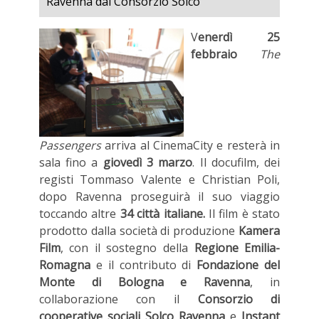
Ravenna dal Consorzio Solco
V
enerdì 25
febbraio
The
Passengers
arriva al CinemaCity e resterà in
sala fino a
giovedì 3 marzo
. Il docufilm, dei
registi Tommaso Valente e Christian Poli,
dopo Ravenna proseguirà il suo viaggio
toccando altre
34 città italiane.
Il film è stato
prodotto dalla società di produzione
Kamera
Film
, con il sostegno della
Regione Emilia-
Romagna
e il contributo di
Fondazione del
Monte di Bologna e Ravenna
, in
collaborazione con il
Consorzio di
cooperative sociali
Solco Ravenna
e
Instant