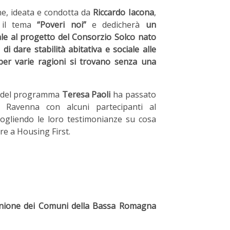
ne, ideata e condotta da
Riccardo Iacona
,
à il tema
“Poveri noi”
e dedicherà
un
ale al progetto del Consorzio Solco nato
 di dare stabilità abitativa e sociale alle
er varie ragioni si trovano senza una
a del programma
Teresa Paoli
ha passato
 Ravenna con alcuni partecipanti al
cogliendo le loro testimonianze su cosa
ire a Housing First.
l'Unione dei Comuni della Bassa Romagna