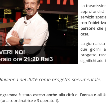
La trasmissio
approfondir
servizio speci
con l'obiettivo
persone che p
casa
.
La giornalist
due giorni a
progetto, rac
significhi ader
di Ravenna nel 2016 come progetto sperimentale.
 programma è stato
esteso anche alla città di Faenza e al
e
(una coordinatrice e 3 operatori).