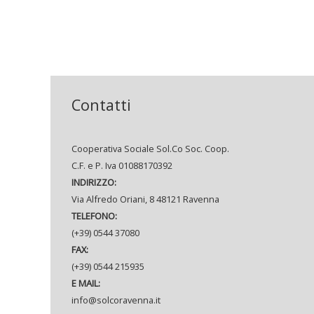
Contatti
Cooperativa Sociale Sol.Co Soc. Coop.
C.F. e P. Iva 01088170392
INDIRIZZO:
Via Alfredo Oriani, 8 48121 Ravenna
TELEFONO:
(+39) 0544 37080
FAX:
(+39) 0544 215935
E MAIL:
info@solcoravenna.it