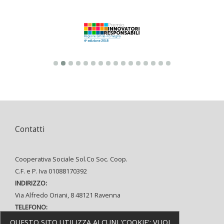
Contatti
Cooperativa Sociale Sol.Co Soc. Coop.
C.F. e P. Iva 01088170392
INDIRIZZO:
Via Alfredo Oriani, 8 48121 Ravenna
TELEFONO:
(+39) 0544 37080
QUESTO SITO UTILIZZA ALCUNI 'COOKIE':
VUOI