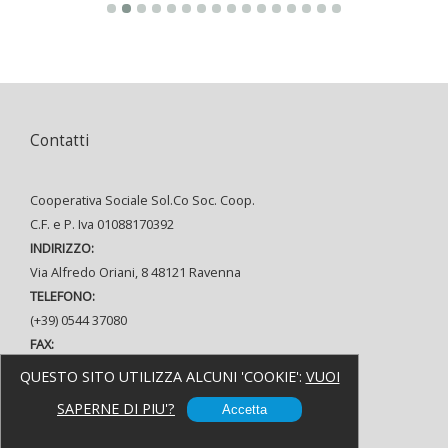
Contatti
Cooperativa Sociale Sol.Co Soc. Coop.
C.F. e P. Iva 01088170392
INDIRIZZO:
Via Alfredo Oriani, 8 48121 Ravenna
TELEFONO:
(+39) 0544 37080
FAX:
(+39) 0544 215935
QUESTO SITO UTILIZZA ALCUNI 'COOKIE':
VUOI
E MAIL:
SAPERNE DI PIU'?
Accetta
info@solcoravenna.it