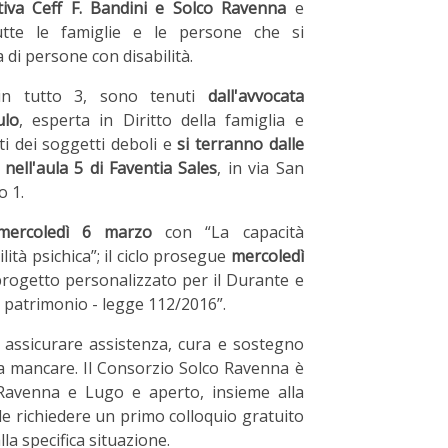
tiva Ceff F. Bandini e Solco Ravenna
e
utte le famiglie e le persone che si
di persone con disabilità.
, in tutto 3, sono tenuti
dall'avvocata
ulo
, esperta in Diritto della famiglia e
tti dei soggetti deboli e
si terranno dalle
 nell'aula 5 di Faventia Sales
, in via San
o 1.
mercoledì 6 marzo
con “La capacità
lità psichica”; il ciclo prosegue
mercoledì
progetto personalizzato per il Durante e
el patrimonio - legge 112/2016”.
r assicurare assistenza, cura e sostegno
a mancare. Il Consorzio Solco Ravenna è
 Ravenna e Lugo e aperto, insieme alla
le richiedere un primo colloquio gratuito
la specifica situazione.