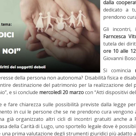
dalla coopera
dedicato a t
prendono cura 
Gli incontri
Farncesca Vit
tutela dei diri
ore 10 alle 12
Giovanni Bosc
Si comincia
teresse della persona non autonoma? Disabilità fisica e disabi
ntire destinazione del patrimonio per la realizzazione del 
io”, e si conclude
mercoledì 20 marzo
con “Atti dispositivi d
e e fare chiarezza sulle possibilità previste dalla legge pe
mento in cui le persone che se ne prendono cura vengono 
 già organizzato altri cicli di incontri gratuiti anche a
asa della Carità di Lugo, uno sportello legale dove è possibi
e una prima valutazione degli strumenti giuridici più adatto al