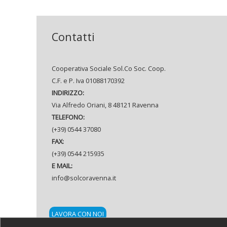
Contatti
Cooperativa Sociale Sol.Co Soc. Coop.
C.F. e P. Iva 01088170392
INDIRIZZO:
Via Alfredo Oriani, 8 48121 Ravenna
TELEFONO:
(+39) 0544 37080
FAX:
(+39) 0544 215935
E MAIL:
info@solcoravenna.it
LAVORA CON NOI